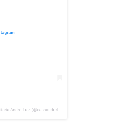
stagram
Uma publicação compartilhada por Casa Transitoria Andre Luiz (@casaandreluiz_)