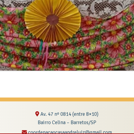
Av. 47 nº 0814 (entre 8×10)
Bairro Celina – Barretos/SP
coordenacaocasaandreluiz@gmail.com