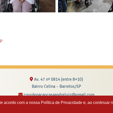
SP
Av. 47 nº 0814 (entre 8×10)
Bairro Celina – Barretos/SP
coordenacaocasaandreluiz@gmail.com
de acordo com a nossa Política de Privacidade e, ao continuar
Casa André Luiz – Desenvolvido pela
Williarts