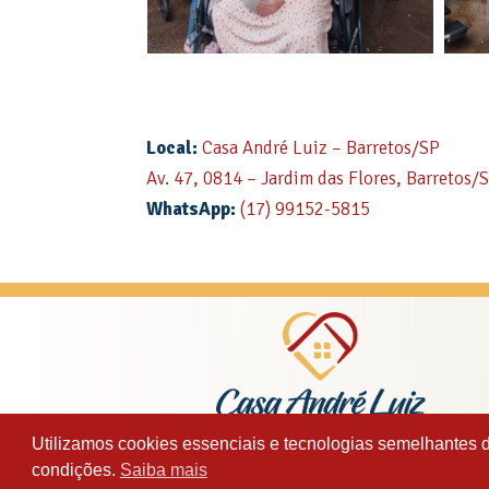
Local:
Casa André Luiz – Barretos/SP
Av. 47, 0814 – Jardim das Flores, Barretos/
WhatsApp:
(17) 99152-5815
Utilizamos cookies essenciais e tecnologias semelhantes 
condições.
Saiba mais