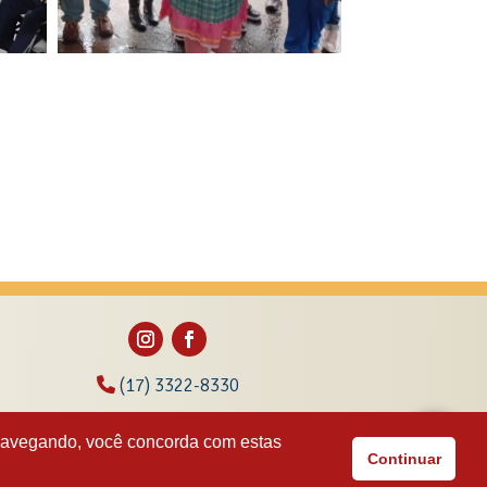
(17) 3322-8330
(17) 99152-5815
 navegando, você concorda com estas
Continuar